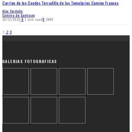
Carrion de los Condes Terradillo de los Templarios Camino Frances
Alex Cerdeño
Camino de Santiago
26/12/2020
0
1 min read
0
3444
1
2
3
GALERIAS FOTOGRAFICAS