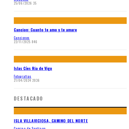
25/06/2026
35
Cancion: Cuanto te amo y te amare
Canciones
22/11/2025
846
Islas Cíes Ria de Vigo
Fotografias
21/04/2024
2036
DESTACADO
ISLA VILLAVICIOSA, CAMINO DEL NORTE
Camino de Santiago