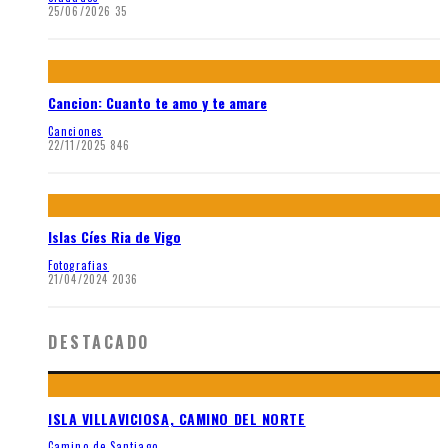
25/06/2026
35
Cancion: Cuanto te amo y te amare
Canciones
22/11/2025
846
Islas Cíes Ria de Vigo
Fotografias
21/04/2024
2036
DESTACADO
ISLA VILLAVICIOSA, CAMINO DEL NORTE
Camino de Santiago