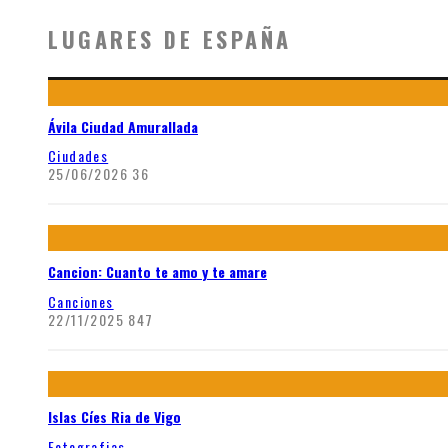
LUGARES DE ESPAÑA
Ávila Ciudad Amurallada
Ciudades
25/06/2026
36
Cancion: Cuanto te amo y te amare
Canciones
22/11/2025
847
Islas Cíes Ria de Vigo
Fotografias