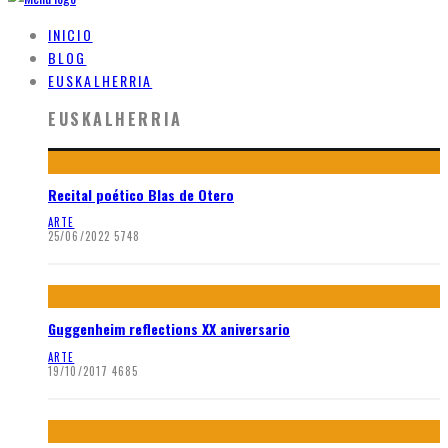
INICIO
BLOG
EUSKALHERRIA
EUSKALHERRIA
Recital poético Blas de Otero
ARTE
25/06/2022
5748
Guggenheim reflections XX aniversario
ARTE
19/10/2017
4685