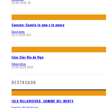
25/06/2026
36
Cancion: Cuanto te amo y te amare
Canciones
22/11/2025
847
Islas Cíes Ria de Vigo
Fotografias
21/04/2024
2038
DESTACADO
ISLA VILLAVICIOSA, CAMINO DEL NORTE
Camino de Santiago