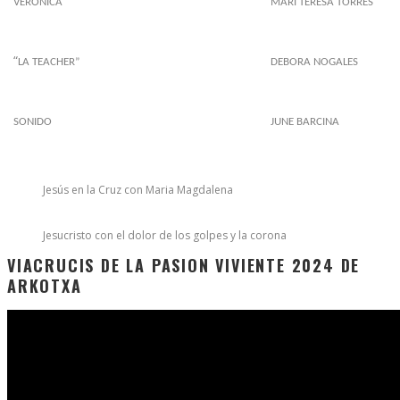
VERÓNICA
MARI TERESA TORRES
“
LA TEACHER”
DEBORA NOGALES
SONIDO
JUNE BARCINA
Jesús en la Cruz con Maria Magdalena
Jesucristo con el dolor de los golpes y la corona
VIACRUCIS DE LA PASION VIVIENTE 2024 DE
ARKOTXA