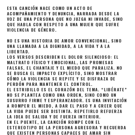
ESTA CANCIÓN NACE COMO UN ACTO DE
ACOMPAÑAMIENTO Y DENUNCIA, NARRADA DESDE LA
VOZ DE UNA PERSONA QUE NO JUZGA NI INVADE, SINO
QUE HABLA CON RESPETO A UNA MUJER QUE SUFRE
VIOLENCIA DE GÉNERO.
NO ES UNA HISTORIA DE AMOR CONVENCIONAL, SINO
UNA LLAMADA A LA DIGNIDAD, A LA VIDA Y A LA
LIBERTAD.
LOS VERSOS DESCRIBEN EL DOLOR SILENCIOSO: EL
MALTRATO FÍSICO Y EMOCIONAL, LAS PROMESAS
FALSAS, EL CHANTAJE Y EL MIEDO QUE PARALIZA. NO
SE BUSCA EL IMPACTO EXPLÍCITO, SINO MOSTRAR
CÓMO LA VIOLENCIA SE REPITE Y SE DISFRAZA DE
PERDÓN PARA MANTENER EL CONTROL.
EL ESTRIBILLO ES EL CORAZÓN DEL TEMA. “LIBÉRATE”
NO SE PLANTEA COMO UNA ORDEN, SINO COMO UN
SUSURRO FIRME Y ESPERANZADOR. ES UNA INVITACIÓN
A ROMPER EL MIEDO, A DAR EL PASO Y A CREER QUE
LA VIDA PUEDE SER DISTINTA. REPETIRLO REFUERZA
LA IDEA DE SALIDA Y DE FUERZA INTERIOR.
EN EL PUENTE, LA CANCIÓN ROMPE CON EL
ESTEREOTIPO DE LA PERSONA AGRESORA Y RECUERDA
QUE EXISTEN PERSONAS CAPACES DE AMAR SIN