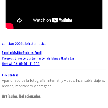
cancion 2026
Libérate
musica
Facebook
Twitter
Pinterest
Email
Previous
Ernesto Bustio Pastor de Manos Gastadas
Next
AL CALOR DEL FUEGO
Alex Cerdeño
Apasionado de la fotografia, internet, y videos. Incansable viajero,
andarin, montañero y peregrino.
Artículos Relacionados