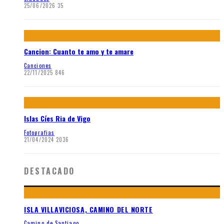
25/06/2026
35
Cancion: Cuanto te amo y te amare
Canciones
22/11/2025
846
Islas Cíes Ria de Vigo
Fotografias
21/04/2024
2036
DESTACADO
ISLA VILLAVICIOSA, CAMINO DEL NORTE
Camino de Santiago