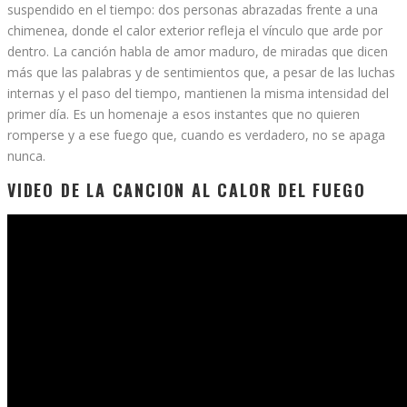
suspendido en el tiempo: dos personas abrazadas frente a una
chimenea, donde el calor exterior refleja el vínculo que arde por
dentro. La canción habla de amor maduro, de miradas que dicen
más que las palabras y de sentimientos que, a pesar de las luchas
internas y el paso del tiempo, mantienen la misma intensidad del
primer día. Es un homenaje a esos instantes que no quieren
romperse y a ese fuego que, cuando es verdadero, no se apaga
nunca.
VIDEO DE LA CANCION AL CALOR DEL FUEGO