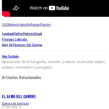
2026
Amor
canción
fuego
Pasion
Facebook
Twitter
Pinterest
Email
Previous
Libérate,
Next
Reflexiones del Camino
Alex Cerdeño
Apasionado de la fotografia, internet, y videos. Incansable viajero,
andarin, montañero y peregrino.
Artículos Relacionados
EL ALMA DEL CAMINO
Camino de Santiago
07/08/2026
13