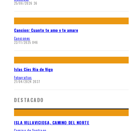
25/06/2026
36
Cancion: Cuanto te amo y te amare
Canciones
22/11/2025
846
Islas Cíes Ria de Vigo
Fotografias
21/04/2024
2037
DESTACADO
ISLA VILLAVICIOSA, CAMINO DEL NORTE
Camino de Santiago