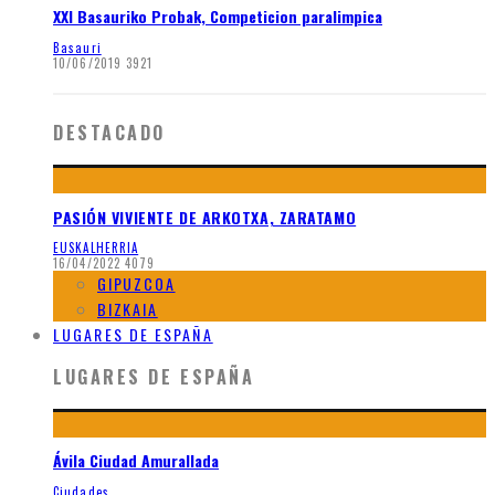
XXI Basauriko Probak, Competicion paralimpica
Basauri
10/06/2019
3921
DESTACADO
PASIÓN VIVIENTE DE ARKOTXA, ZARATAMO
EUSKALHERRIA
16/04/2022
4079
GIPUZCOA
BIZKAIA
LUGARES DE ESPAÑA
LUGARES DE ESPAÑA
Ávila Ciudad Amurallada
Ciudades