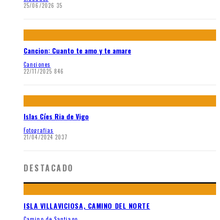
25/06/2026
35
Cancion: Cuanto te amo y te amare
Canciones
22/11/2025
846
Islas Cíes Ria de Vigo
Fotografias
21/04/2024
2037
DESTACADO
ISLA VILLAVICIOSA, CAMINO DEL NORTE
Camino de Santiago