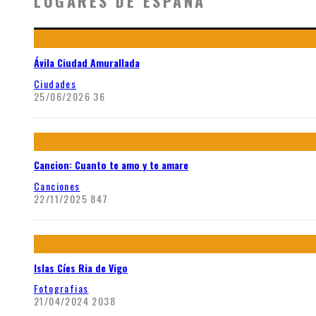
LUGARES DE ESPAÑA
Ávila Ciudad Amurallada
Ciudades
25/06/2026
36
Cancion: Cuanto te amo y te amare
Canciones
22/11/2025
847
Islas Cíes Ria de Vigo
Fotografias
21/04/2024
2038