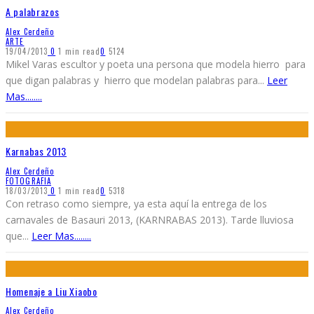
A palabrazos
Alex Cerdeño
ARTE
19/04/2013
0
1 min read
0
5124
Mikel Varas escultor y poeta una persona que modela hierro para
que digan palabras y hierro que modelan palabras para
...
Leer
Mas........
Karnabas 2013
Alex Cerdeño
FOTOGRAFIA
18/03/2013
0
1 min read
0
5318
Con retraso como siempre, ya esta aquí la entrega de los
carnavales de Basauri 2013, (KARNRABAS 2013). Tarde lluviosa
que
...
Leer Mas........
Homenaje a Liu Xiaobo
Alex Cerdeño