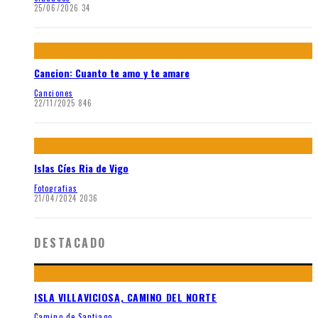
25/06/2026
34
Cancion: Cuanto te amo y te amare
Canciones
22/11/2025
846
Islas Cíes Ria de Vigo
Fotografias
21/04/2024
2036
DESTACADO
ISLA VILLAVICIOSA, CAMINO DEL NORTE
Camino de Santiago