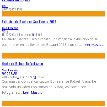
ARTE
20/11/2013
4190
Exibicion de Biarte en San Fausto 2013
Alex Cerdeño
ARTE
15/10/2013
1
1 min read
0
5693
La BiArte Dantza Eskola realizo una magistral exhibición de su
buen hacer en las fiestas de Basauri 2013, con sus
...
Leer Mas........
Noche de Bilbao, Rafael Amor
Alex Cerdeño
FOTOGRAFIA
28/07/2013
5
1 min read
0
7863
Con una canción del cantautor Bonaerense Rafael Amor, he
realizado un vídeo con tomas de Bilbao, así como con
fotografías.
...
Leer Mas........