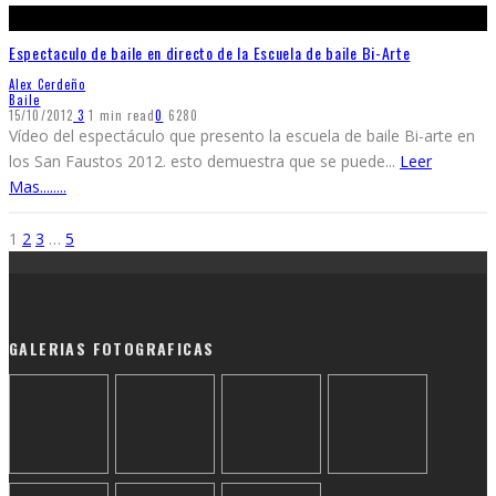
Espectaculo de baile en directo de la Escuela de baile Bi-Arte
Alex Cerdeño
Baile
15/10/2012
3
1 min read
0
6280
Vídeo del espectáculo que presento la escuela de baile Bi-arte en
los San Faustos 2012. esto demuestra que se puede
...
Leer
Mas........
1
2
3
…
5
GALERIAS FOTOGRAFICAS