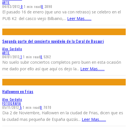
ARTE
04/03/2013
0
1 min read
0
3890
El pasado 16 de enero (que uno va con retraso) se celebro en el
PUB K2 del casco viejo Bilbaino,
...
Leer Mas........
Segunda parte del concierto navideño de la Coral de Basauri
Alex Cerdeño
ARTE
04/01/2013
1
1 min read
0
5262
No suelo subir conciertos completos pero buen en esta ocasión
me dado por ello así que aquí os dejo la
...
Leer Mas........
Halloween en Frias
Alex Cerdeño
FOTOGRAFIA
05/11/2012
5
1 min read
0
7070
Dia 2 de Noviembre, Hallowen en la ciudad de Frias, dicen que es
la ciudad mas pequeña de España quizás
...
Leer Mas........