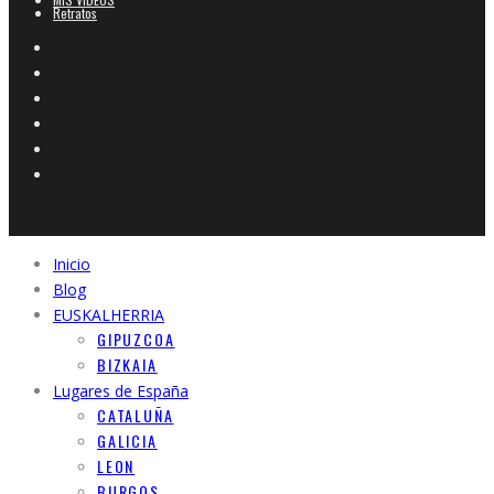
Retratos
Inicio
Blog
EUSKALHERRIA
GIPUZCOA
BIZKAIA
Lugares de España
CATALUÑA
GALICIA
LEON
BURGOS