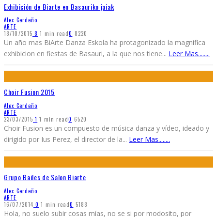
Exhibición de Biarte en Basauriko jaiak
Alex Cerdeño
ARTE
18/10/2015
8
1 min read
0
8220
Un año mas BiArte Danza Eskola ha protagonizado la magnifica
exhibicion en fiestas de Basauri, a la que nos tiene
...
Leer Mas........
Choir Fusion 2015
Alex Cerdeño
ARTE
23/03/2015
1
1 min read
0
6520
Choir Fusion es un compuesto de música danza y vídeo, ideado y
dirigido por Ius Perez, el director de la
...
Leer Mas........
Grupo Bailes de Salon Biarte
Alex Cerdeño
ARTE
16/07/2014
0
1 min read
0
5188
Hola, no suelo subir cosas mías, no se si por modosito, por