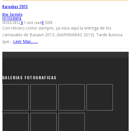
Karnabas 2013
Alex Cerdeño
FOTOGRAFIA
18/03/2013
0
1 min read
0
5320
Con retraso como siempre, ya esta aquí la entrega de los
carnavales de Basauri 2013, (KARNRABAS 2013). Tarde lluviosa
que
...
Leer Mas........
GALERIAS FOTOGRAFICAS