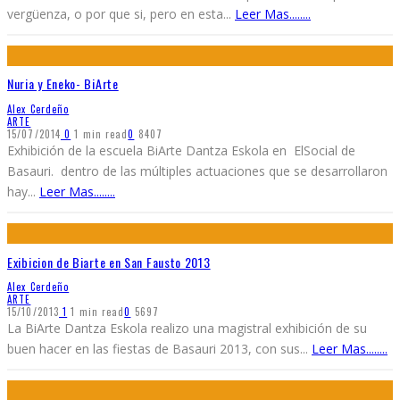
vergüenza, o por que si, pero en esta
...
Leer Mas........
Nuria y Eneko- BiArte
Alex Cerdeño
ARTE
15/07/2014
0
1 min read
0
8407
Exhibición de la escuela BiArte Dantza Eskola en ElSocial de
Basauri. dentro de las múltiples actuaciones que se desarrollaron
hay
...
Leer Mas........
Exibicion de Biarte en San Fausto 2013
Alex Cerdeño
ARTE
15/10/2013
1
1 min read
0
5697
La BiArte Dantza Eskola realizo una magistral exhibición de su
buen hacer en las fiestas de Basauri 2013, con sus
...
Leer Mas........