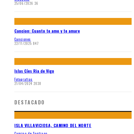
25/06/2026
36
Cancion: Cuanto te amo y te amare
Canciones
22/11/2025
847
Islas Cíes Ria de Vigo
Fotografias
21/04/2024
2038
DESTACADO
ISLA VILLAVICIOSA, CAMINO DEL NORTE
Camino de Santiago