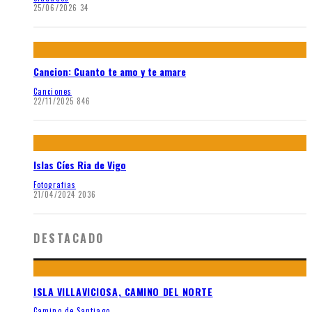
25/06/2026
34
Cancion: Cuanto te amo y te amare
Canciones
22/11/2025
846
Islas Cíes Ria de Vigo
Fotografias
21/04/2024
2036
DESTACADO
ISLA VILLAVICIOSA, CAMINO DEL NORTE
Camino de Santiago