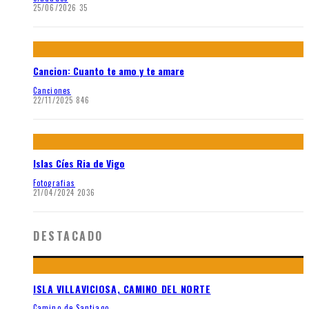
25/06/2026
35
Cancion: Cuanto te amo y te amare
Canciones
22/11/2025
846
Islas Cíes Ria de Vigo
Fotografias
21/04/2024
2036
DESTACADO
ISLA VILLAVICIOSA, CAMINO DEL NORTE
Camino de Santiago