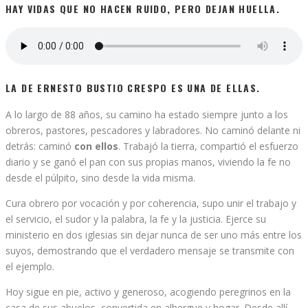
HAY VIDAS QUE NO HACEN RUIDO, PERO DEJAN HUELLA.
LA DE
ERNESTO
B
USTIO CRESPO
ES UNA DE ELLAS.
A lo largo de 88 años, su camino ha estado siempre junto a los
obreros, pastores, pescadores y labradores. No caminó delante ni
detrás: caminó
con ellos
. Trabajó la tierra, compartió el esfuerzo
diario y se ganó el pan con sus propias manos, viviendo la fe no
desde el púlpito, sino desde la vida misma.
Cura obrero por vocación y por coherencia, supo unir el trabajo y
el servicio, el sudor y la palabra, la fe y la justicia. Ejerce su
ministerio en dos iglesias sin dejar nunca de ser uno más entre los
suyos, demostrando que el verdadero mensaje se transmite con
el ejemplo.
Hoy sigue en pie, activo y generoso, acogiendo peregrinos en la
casa de sus abuelos, convertida en albergue y hogar. Desde allí