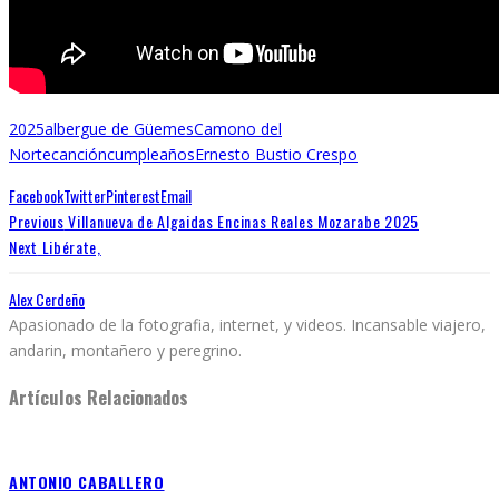
2025
albergue de Güemes
Camono del
Norte
canción
cumpleaños
Ernesto Bustio Crespo
Facebook
Twitter
Pinterest
Email
Previous
Villanueva de Algaidas Encinas Reales Mozarabe 2025
Next
Libérate,
Alex Cerdeño
Apasionado de la fotografia, internet, y videos. Incansable viajero,
andarin, montañero y peregrino.
Artículos Relacionados
ANTONIO CABALLERO