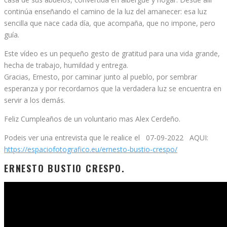
continúa enseñando el camino de la luz del amanecer: esa luz
sencilla que nace cada día, que acompaña, que no impone, pero
guía.
Este vídeo es un pequeño gesto de gratitud para una vida grande,
hecha de trabajo, humildad y entrega.
Gracias, Ernesto, por caminar junto al pueblo, por sembrar
esperanza y por recordarnos que la verdadera luz se encuentra en
servir a los demás.
Feliz Cumpleaños de un voluntario mas Alex Cerdeño.
Podeis ver una entrevista que le realice el 07-09-2022 AQUI:
https://espaciofotografico.eu/ernesto-bustio-crespo/
ERNESTO BUSTIO CRESPO.