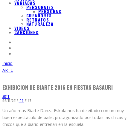
VARIADAS
PERSONAJES
PERSONAS
CREADORES
RETRATOS
NATURALEZA
VIDEOS
CANCIONES
Inicio
ARTE
EXHIBICION DE BIARTE 2016 EN FIESTAS BASAURI
ARTE
06/11/2016
0
0
5147
Un año mas Biarte Danza Eskola nos ha deleitado con un muy
buen espectáculo de baile, protagonizado por todas las chicas y
chicos que a diario entrenan en la escuela.
Iera, Laura, y todas las magnificas profesoras que tiene Biarte