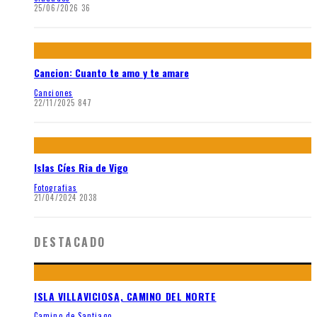
25/06/2026
36
Cancion: Cuanto te amo y te amare
Canciones
22/11/2025
847
Islas Cíes Ria de Vigo
Fotografias
21/04/2024
2038
DESTACADO
ISLA VILLAVICIOSA, CAMINO DEL NORTE
Camino de Santiago