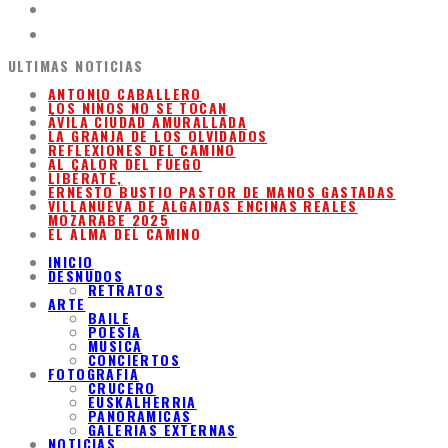
ULTIMAS NOTICIAS
ANTONIO CABALLERO
LOS NIÑOS NO SE TOCAN
ÁVILA CIUDAD AMURALLADA
LA GRANJA DE LOS OLVIDADOS
REFLEXIONES DEL CAMINO
AL CALOR DEL FUEGO
LIBÉRATE,
ERNESTO BUSTIO PASTOR DE MANOS GASTADAS
VILLANUEVA DE ALGAIDAS ENCINAS REALES
MOZARABE 2025
EL ALMA DEL CAMINO
INICIO
DESNUDOS
RETRATOS
ARTE
BAILE
POESIA
MUSICA
CONCIERTOS
FOTOGRAFIA
CRUCERO
EUSKALHERRIA
PANORAMICAS
GALERIAS EXTERNAS
NOTICIAS