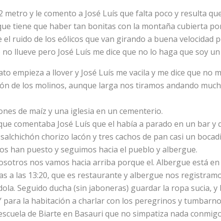
92 metro y le comento a José Luís que falta poco y resulta que 
que tiene que haber tan bonitas con la montaña cubierta po
el ruido de los eólicos que van girando a buena velocidad p
o llueve pero José Luís me dice que no lo haga que soy un g
ato empieza a llover y José Luís me vacila y me dice que no m
ión de los molinos, aunque larga nos tiramos andando mucho 
ones de maíz y una iglesia en un cementerio.
ue comentaba José Luís que el había a parado en un bar y q
 salchichón chorizo lacón y tres cachos de pan casi un bocadil
os han puesto y seguimos hacia el pueblo y albergue.
nosotros nos vamos hacia arriba porque el. Albergue está en 
as a las 13:20, que es restaurante y albergue nos registramo
la. Seguido ducha (sin jaboneras) guardar la ropa sucia, y 
Y para la habitación a charlar con los peregrinos y tumbarno
scuela de Biarte en Basauri que no simpatiza nada conmigo 