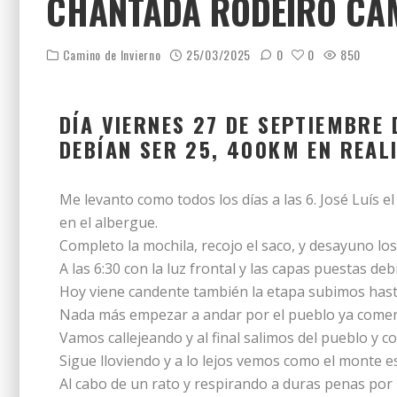
CHANTADA RODEIRO CAM
Camino de Invierno
25/03/2025
0
0
850
DÍA VIERNES 27 DE SEPTIEMBRE
DEBÍAN SER 25, 400KM EN REAL
Me levanto como todos los días a las 6. José Luís 
en el albergue.
Completo la mochila, recojo el saco, y desayuno los
A las 6:30 con la luz frontal y las capas puestas de
Hoy viene candente también la etapa subimos hast
Nada más empezar a andar por el pueblo ya comen
Vamos callejeando y al final salimos del pueblo 
Sigue lloviendo y a lo lejos vemos como el monte es
Al cabo de un rato y respirando a duras penas por 