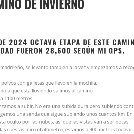
INO DE INVIERNO
 DE 2024 OCTAVA ETAPA DE ESTE CAMI
IDAD FUERON 28,600 SEGÚN MI GPS.
el madrileño, se levanto también a la vez y empezamos a rec
 polvos con galletas que llevo en la mochila.
bido a que está lloviendo salimos al camino.
a 1100 metros.
zamos a subir. No era una subida dura pero subiendo con
y cogemos una senda que sigue subiendo unos cuantos km. E
ta oculto por las nubes, así que las vistas van a ser pocas.
las cuestas miro el altímetro, estamos a 900 metros todavía,