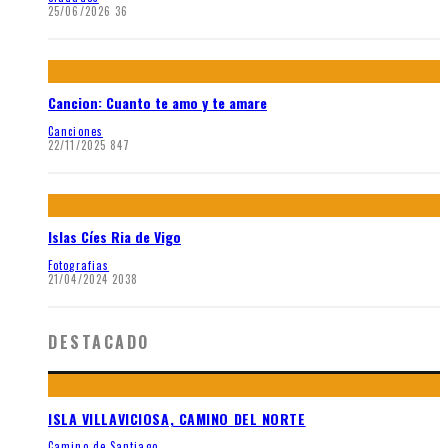
25/06/2026
36
Cancion: Cuanto te amo y te amare
Canciones
22/11/2025
847
Islas Cíes Ria de Vigo
Fotografias
21/04/2024
2038
DESTACADO
ISLA VILLAVICIOSA, CAMINO DEL NORTE
Camino de Santiago