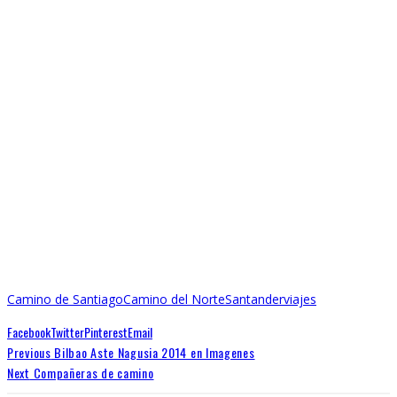
Camino de Santiago
Camino del Norte
Santander
viajes
Facebook
Twitter
Pinterest
Email
Previous
Bilbao Aste Nagusia 2014 en Imagenes
Next
Compañeras de camino