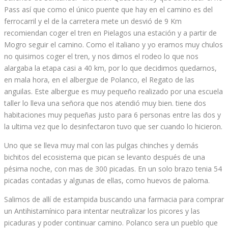
Pass así que como el único puente que hay en el camino es del
ferrocarril y el de la carretera mete un desvió de 9 Km
recomiendan coger el tren en Pielagos una estación y a partir de
Mogro seguir el camino. Como el italiano y yo eramos muy chulos
no quisimos coger el tren, y nos dimos el rodeo lo que nos
alargaba la etapa casi a 40 km, por lo que decidimos quedarnos,
en mala hora, en el albergue de Polanco, el Regato de las
anguilas. Este albergue es muy pequeño realizado por una escuela
taller lo lleva una señora que nos atendió muy bien. tiene dos
habitaciones muy pequeñas justo para 6 personas entre las dos y
la ultima vez que lo desinfectaron tuvo que ser cuando lo hicieron.
Uno que se lleva muy mal con las pulgas chinches y demás
bichitos del ecosistema que pican se levanto después de una
pésima noche, con mas de 300 picadas. En un solo brazo tenia 54
picadas contadas y algunas de ellas, como huevos de paloma.
Salimos de allí de estampida buscando una farmacia para comprar
un
Antihistamínico para intentar neutralizar los picores y las
picaduras y poder continuar camino. Polanco sera un pueblo que