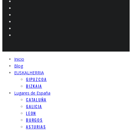
Inicio
Blog
EUSKALHERRIA
GIPUZCOA
BIZKAIA
Lugares de España
CATALUÑA
GALICIA
LEON
BURGOS
ASTURIAS