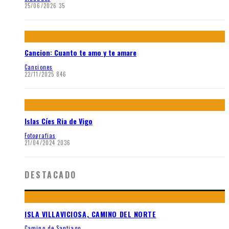
25/06/2026
35
Cancion: Cuanto te amo y te amare
Canciones
22/11/2025
846
Islas Cíes Ria de Vigo
Fotografias
21/04/2024
2036
DESTACADO
ISLA VILLAVICIOSA, CAMINO DEL NORTE
Camino de Santiago