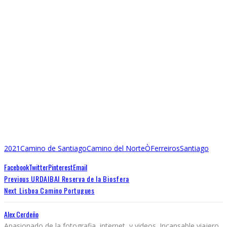
2021
Camino de Santiago
Camino del Norte
ÒFerreiros
Santiago
Facebook
Twitter
Pinterest
Email
Previous
URDAIBAI Reserva de la Biosfera
Next
Lisboa Camino Portugues
Alex Cerdeño
Apasionado de la fotografia, internet, y videos. Incansable viajero,