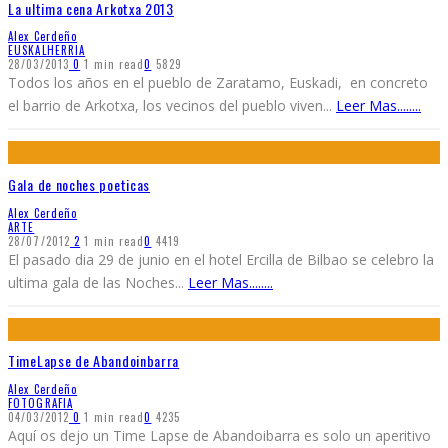
La ultima cena Arkotxa 2013
Alex Cerdeño
EUSKALHERRIA
28/03/2013
0
1 min read
0
5829
Todos los años en el pueblo de Zaratamo, Euskadi, en concreto
el barrio de Arkotxa, los vecinos del pueblo viven
...
Leer Mas........
Gala de noches poeticas
Alex Cerdeño
ARTE
28/07/2012
2
1 min read
0
4419
El pasado dia 29 de junio en el hotel Ercilla de Bilbao se celebro la
ultima gala de las Noches
...
Leer Mas........
TimeLapse de Abandoinbarra
Alex Cerdeño
FOTOGRAFIA
04/03/2012
0
1 min read
0
4235
Aquí os dejo un Time Lapse de Abandoibarra es solo un aperitivo