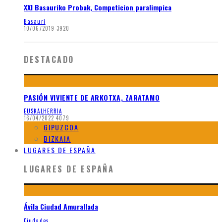
XXI Basauriko Probak, Competicion paralimpica
Basauri
10/06/2019
3920
DESTACADO
PASIÓN VIVIENTE DE ARKOTXA, ZARATAMO
EUSKALHERRIA
16/04/2022
4079
GIPUZCOA
BIZKAIA
LUGARES DE ESPAÑA
LUGARES DE ESPAÑA
Ávila Ciudad Amurallada
Ciudades