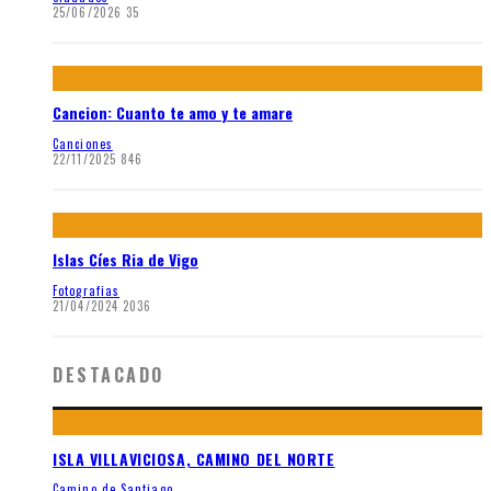
25/06/2026
35
Cancion: Cuanto te amo y te amare
Canciones
22/11/2025
846
Islas Cíes Ria de Vigo
Fotografias
21/04/2024
2036
DESTACADO
ISLA VILLAVICIOSA, CAMINO DEL NORTE
Camino de Santiago