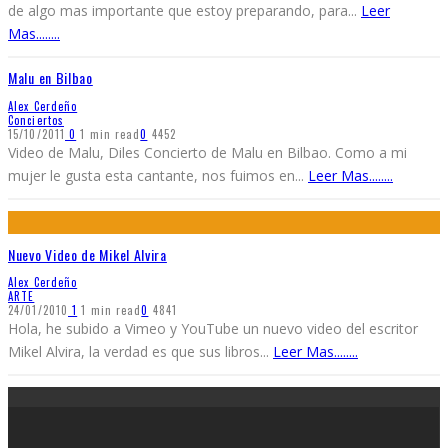
de algo mas importante que estoy preparando, para
...
Leer
Mas........
Malu en Bilbao
Alex Cerdeño
Conciertos
15/10/2011
0
1 min read
0
4452
Video de Malu, Diles Concierto de Malu en Bilbao. Como a mi
mujer le gusta esta cantante, nos fuimos en
...
Leer Mas........
Nuevo Video de Mikel Alvira
Alex Cerdeño
ARTE
24/01/2010
1
1 min read
0
4841
Hola, he subido a Vimeo y YouTube un nuevo video del escritor
Mikel Alvira, la verdad es que sus libros
...
Leer Mas........