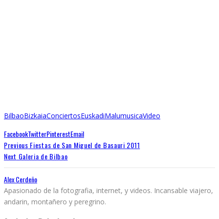
Bilbao
Bizkaia
Conciertos
Euskadi
Malu
musica
Video
Facebook
Twitter
Pinterest
Email
Previous
Fiestas de San Miguel de Basauri 2011
Next
Galeria de Bilbao
Alex Cerdeño
Apasionado de la fotografia, internet, y videos. Incansable viajero,
andarin, montañero y peregrino.