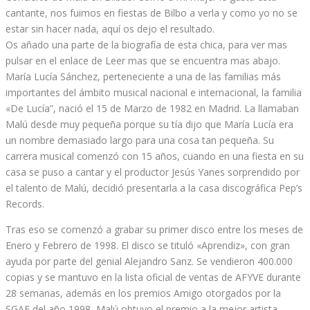
cantante, nos fuimos en fiestas de Bilbo a verla y como yo no se
estar sin hacer nada, aquí os dejo el resultado.
Os añado una parte de la biografía de esta chica, para ver mas
pulsar en el enlace de Leer mas que se encuentra mas abajo.
María Lucía Sánchez, perteneciente a una de las familias más
importantes del ámbito musical nacional e internacional, la familia
«De Lucía”, nació el 15 de Marzo de 1982 en Madrid. La llamaban
Malú desde muy pequeña porque su tía dijo que María Lucía era
un nombre demasiado largo para una cosa tan pequeña. Su
carrera musical comenzó con 15 años, cuando en una fiesta en su
casa se puso a cantar y el productor Jesús Yanes sorprendido por
el talento de Malú, decidió presentarla a la casa discográfica Pep’s
Records.
Tras eso se comenzó a grabar su primer disco entre los meses de
Enero y Febrero de 1998. El disco se tituló «Aprendiz», con gran
ayuda por parte del genial Alejandro Sanz. Se vendieron 400.000
copias y se mantuvo en la lista oficial de ventas de AFYVE durante
28 semanas, además en los premios Amigo otorgados por la
SGAE del año 1998, Malú obtuvo el premio a la mejor artista