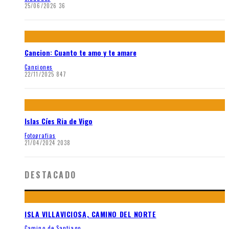
25/06/2026
36
Cancion: Cuanto te amo y te amare
Canciones
22/11/2025
847
Islas Cíes Ria de Vigo
Fotografias
21/04/2024
2038
DESTACADO
ISLA VILLAVICIOSA, CAMINO DEL NORTE
Camino de Santiago