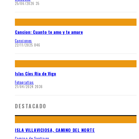
25/06/2026
35
Cancion: Cuanto te amo y te amare
Canciones
22/11/2025
846
Islas Cíes Ria de Vigo
Fotografias
21/04/2024
2036
DESTACADO
ISLA VILLAVICIOSA, CAMINO DEL NORTE
Camino de Santiago