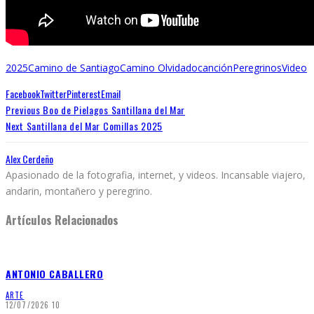
2025
Camino de Santiago
Camino Olvidado
canción
Peregrinos
Video
Facebook
Twitter
Pinterest
Email
Previous
Boo de Pielagos Santillana del Mar
Next
Santillana del Mar Comillas 2025
Alex Cerdeño
Apasionado de la fotografia, internet, y videos. Incansable viajero,
andarin, montañero y peregrino.
Artículos Relacionados
ANTONIO CABALLERO
ARTE
12/07/2026
10