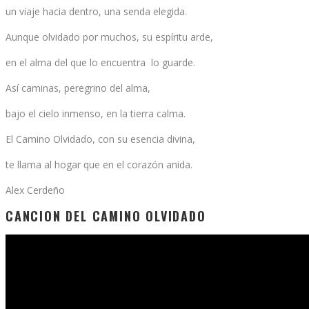
un viaje hacia dentro, una senda elegida.
Aunque olvidado por muchos, su espíritu arde,
en el alma del que lo encuentra lo guarde.
Así caminas, peregrino del alma,
bajo el cielo inmenso, en la tierra calma.
El Camino Olvidado, con su esencia divina,
te llama al hogar que en el corazón anida.
Alex Cerdeño
CANCION DEL CAMINO OLVIDADO