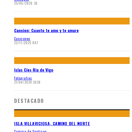
25/06/2026
36
Cancion: Cuanto te amo y te amare
Canciones
22/11/2025
847
Islas Cíes Ria de Vigo
Fotografias
21/04/2024
2038
DESTACADO
ISLA VILLAVICIOSA, CAMINO DEL NORTE
Camino de Santiago