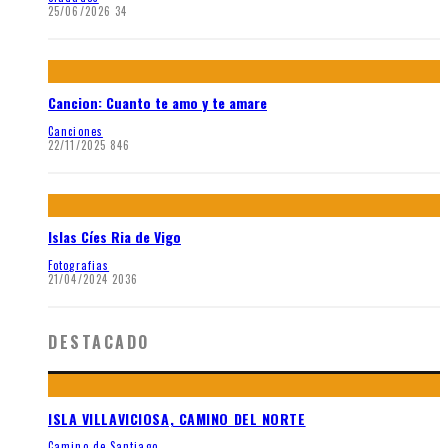
25/06/2026
34
Cancion: Cuanto te amo y te amare
Canciones
22/11/2025
846
Islas Cíes Ria de Vigo
Fotografias
21/04/2024
2036
DESTACADO
ISLA VILLAVICIOSA, CAMINO DEL NORTE
Camino de Santiago