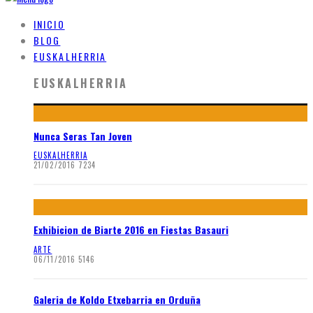
INICIO
BLOG
EUSKALHERRIA
EUSKALHERRIA
Nunca Seras Tan Joven
EUSKALHERRIA
21/02/2016
7234
Exhibicion de Biarte 2016 en Fiestas Basauri
ARTE
06/11/2016
5146
Galeria de Koldo Etxebarria en Orduña