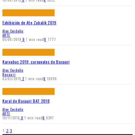
10/06/2019
0
1 min read
0
3922
Exhibición de Ate Zabalik 2019
Alex Cerdeño
ARTE
05/06/2019
0
1 min read
0
7777
Karnabas 2019, carnavales de Basauri
Alex Cerdeño
Basauri
03/03/2019
2
1 min read
0
10696
Koral de Basauri BAT 2018
Alex Cerdeño
ARTE
19/11/2018
0
1 min read
0
6247
1
2
3