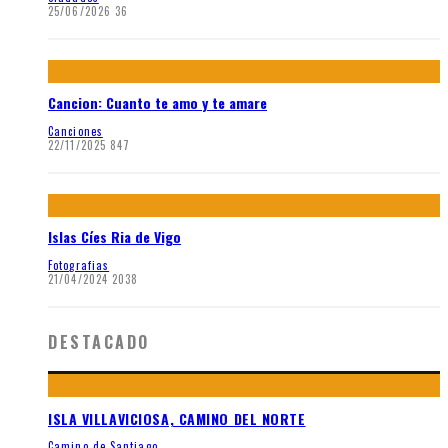
25/06/2026
36
Cancion: Cuanto te amo y te amare
Canciones
22/11/2025
847
Islas Cíes Ria de Vigo
Fotografias
21/04/2024
2038
DESTACADO
ISLA VILLAVICIOSA, CAMINO DEL NORTE
Camino de Santiago