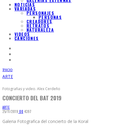
GALERIAS EXTERNAS
NOTICIAS
VARIADAS
PERSONAJES
PERSONAS
CREADORES
RETRATOS
NATURALEZA
VIDEOS
CANCIONES
Inicio
ARTE
Fotografias y video. Alex Cerdeño
CONCIERTO DEL BAT 2019
ARTE
25/11/2019
0
0
4397
Galeria Fotografica del concierto de la Koral