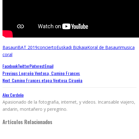
Basauri
BAT 2019
concierto
Euskadi Bizkaia
Koral de Basauri
musica
coral
Facebook
Twitter
Pinterest
Email
Previous
Logroño Ventosa, Camino Frances
Next
Camino Frances etapa Ventosa Cirueña
Alex Cerdeño
Apasionado de la fotografia, internet, y videos. Incansable viajero,
andarin, montañero y peregrino.
Artículos Relacionados