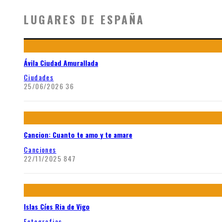
LUGARES DE ESPAÑA
Ávila Ciudad Amurallada
Ciudades
25/06/2026
36
Cancion: Cuanto te amo y te amare
Canciones
22/11/2025
847
Islas Cíes Ria de Vigo
Fotografias