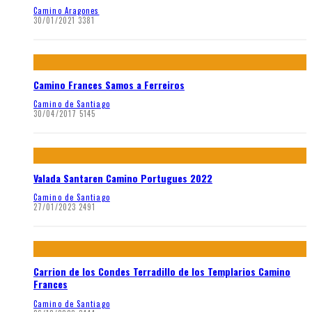
Camino Aragones
30/01/2021
3381
Camino Frances Samos a Ferreiros
Camino de Santiago
30/04/2017
5145
Valada Santaren Camino Portugues 2022
Camino de Santiago
27/01/2023
2491
Carrion de los Condes Terradillo de los Templarios Camino
Frances
Camino de Santiago