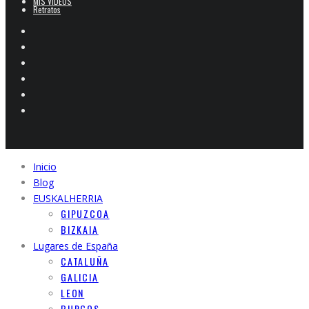
MIS VIDEOS
Retratos
Inicio
Blog
EUSKALHERRIA
GIPUZCOA
BIZKAIA
Lugares de España
CATALUÑA
GALICIA
LEON
BURGOS