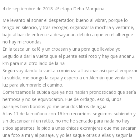
4 de septiembre de 2018. 4ª etapa Deba Marquina.
Me levanto al sonar el despertador, bueno al vibrar, porque lo
tengo en silencio, y tras recoger, organizar la mochila y vestirme,
bajo al bar de enfrente a desayunar, debido a que en el albergue
no hay microondas.
En la tasca un café y un croasan y una pera que llevaba yo.
Seguido a dar la vuelta que el puente está roto y hay que andar 2
km para ir al otro lado de la ria.
Según voy dando la vuelta comienza a lloviznar así que al empezar
la subida, me pongo la capa y espero a un Alemán que venía sin
luz para alumbrarle el camino.
Comenzamos la subida que ya nos habían pronosticado que sería
hermosa y no se equivocaron. Fue de ordago, eso sí, unos
paisajes bien bonitos yo me bebí dos litros de agua.
A las 11 de la mañana con 16 km recorridos seguimos subiendo y
sin descansar ni un ratito, no me he sentado para nada no hay
sitios aparentes. le pido a unas chicas extranjeras que me sacaran
una foto a mi y al paisaje, y yo les saque otras a ellas y seguir la