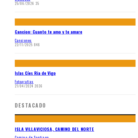
25/06/2026
35
Cancion: Cuanto te amo y te amare
Canciones
22/11/2025
846
Islas Cíes Ria de Vigo
Fotografias
21/04/2024
2036
DESTACADO
ISLA VILLAVICIOSA, CAMINO DEL NORTE
Camino de Santiago