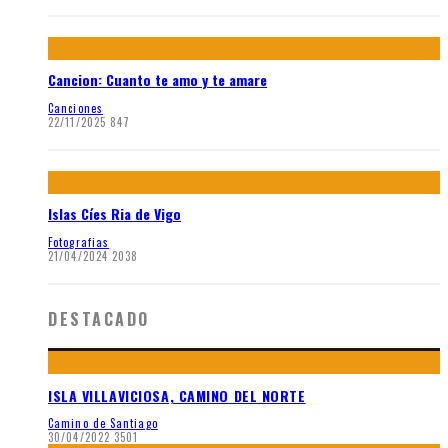
Cancion: Cuanto te amo y te amare
Canciones
22/11/2025
847
Islas Cíes Ria de Vigo
Fotografias
21/04/2024
2038
DESTACADO
ISLA VILLAVICIOSA, CAMINO DEL NORTE
Camino de Santiago
30/04/2022
3501