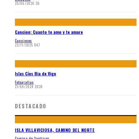
25/06/2026
36
Cancion: Cuanto te amo y te amare
Canciones
22/11/2025
847
Islas Cíes Ria de Vigo
Fotografias
21/04/2024
2038
DESTACADO
ISLA VILLAVICIOSA, CAMINO DEL NORTE
Camino de Santiago