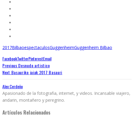
2017
Bilbao
espectaculos
Guggenheim
Guggenheim Bilbao
Facebook
Twitter
Pinterest
Email
Previous
Desnudo artistico
Next
Basauriko jaiak 2017 Basauri
Alex Cerdeño
Apasionado de la fotografia, internet, y videos. Incansable viajero,
andarin, montañero y peregrino.
Artículos Relacionados