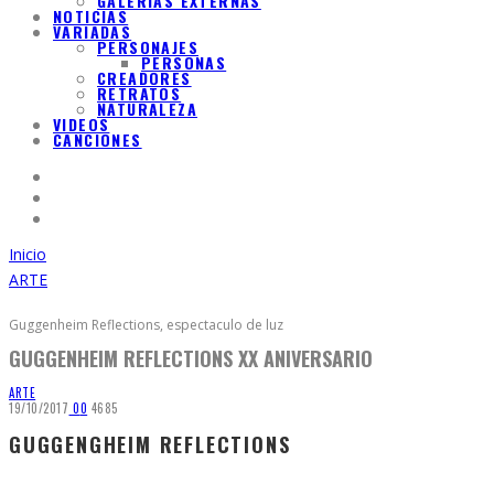
GALERIAS EXTERNAS
NOTICIAS
VARIADAS
PERSONAJES
PERSONAS
CREADORES
RETRATOS
NATURALEZA
VIDEOS
CANCIONES
Inicio
ARTE
Guggenheim Reflections, espectaculo de luz
GUGGENHEIM REFLECTIONS XX ANIVERSARIO
ARTE
19/10/2017
0
0
4685
GUGGENGHEIM REFLECTIONS