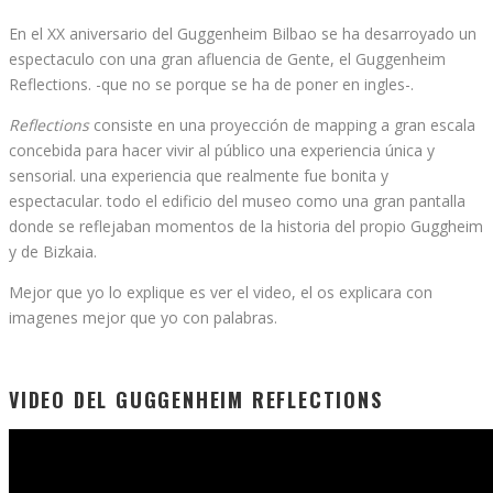
En el XX aniversario del Guggenheim Bilbao se ha desarroyado un
espectaculo con una gran afluencia de Gente, el Guggenheim
Reflections. -que no se porque se ha de poner en ingles-.
Reflections
consiste en una proyección de mapping a gran escala
concebida para hacer vivir al público una experiencia única y
sensorial. una experiencia que realmente fue bonita y
espectacular. todo el edificio del museo como una gran pantalla
donde se reflejaban momentos de la historia del propio Guggheim
y de Bizkaia.
Mejor que yo lo explique es ver el video, el os explicara con
imagenes mejor que yo con palabras.
VIDEO DEL GUGGENHEIM REFLECTIONS