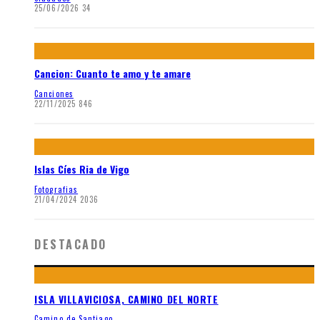
25/06/2026
34
Cancion: Cuanto te amo y te amare
Canciones
22/11/2025
846
Islas Cíes Ria de Vigo
Fotografias
21/04/2024
2036
DESTACADO
ISLA VILLAVICIOSA, CAMINO DEL NORTE
Camino de Santiago