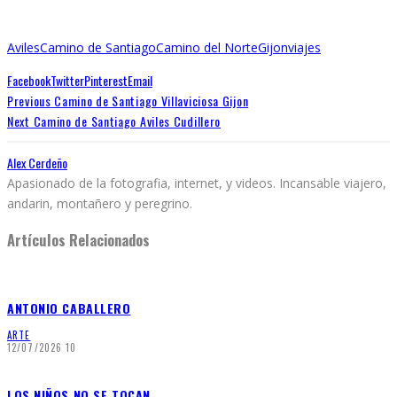
Aviles
Camino de Santiago
Camino del Norte
Gijon
viajes
Facebook
Twitter
Pinterest
Email
Previous
Camino de Santiago Villaviciosa Gijon
Next
Camino de Santiago Aviles Cudillero
Alex Cerdeño
Apasionado de la fotografia, internet, y videos. Incansable viajero,
andarin, montañero y peregrino.
Artículos Relacionados
ANTONIO CABALLERO
ARTE
12/07/2026
10
LOS NIÑOS NO SE TOCAN