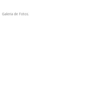
Galeria de Fotos.
camino de Santiago, Gijon Aviles,
camino de Santiago, Gijon Aviles,