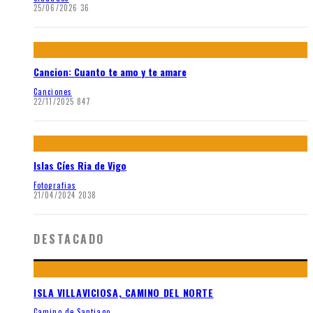
25/06/2026
36
Cancion: Cuanto te amo y te amare
Canciones
22/11/2025
847
Islas Cíes Ria de Vigo
Fotografias
21/04/2024
2038
DESTACADO
ISLA VILLAVICIOSA, CAMINO DEL NORTE
Camino de Santiago