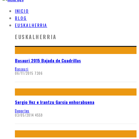
INICIO
BLOG
EUSKALHERRIA
EUSKALHERRIA
Basauri 2015 Bajada de Cuadrillas
Basauri
06/11/2015
7306
Sergio Vez e Irantzu Garcia enhorabuena
Deportes
03/05/2014
4559