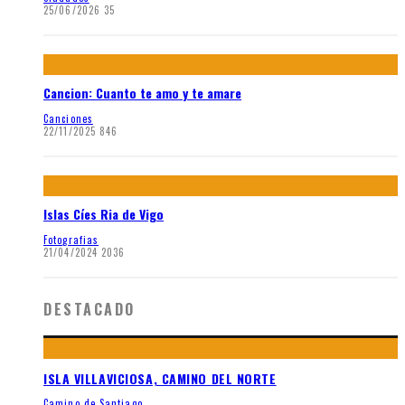
25/06/2026
35
Cancion: Cuanto te amo y te amare
Canciones
22/11/2025
846
Islas Cíes Ria de Vigo
Fotografias
21/04/2024
2036
DESTACADO
ISLA VILLAVICIOSA, CAMINO DEL NORTE
Camino de Santiago