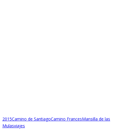
2015
Camino de Santiago
Camino Frances
Mansilla de las
Mulas
viajes