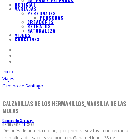
GALERIAS EXTERNAS
NOTICIAS
VARIADAS
PERSONAJES
PERSONAS
CREADORES
RETRATOS
NATURALEZA
VIDEOS
CANCIONES
Inicio
Viajes
Camino de Santiago
CALZADILLAS DE LOS HERMANILLOS_MANSILLA DE LAS
MULAS
Camino de Santiago
08/06/2016
0
0
3279
Después de una fría noche, por primera vez tuve que cerrar la
cremallera del saco, y ya por la mañana del lunes 28 de