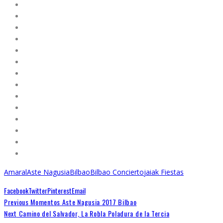
Amaral
Aste Nagusia
Bilbao
Bilbao Concierto
jaiak Fiestas
Facebook
Twitter
Pinterest
Email
Previous
Momentos Aste Nagusia 2017 Bilbao
Next
Camino del Salvador, La Robla Poladura de la Tercia