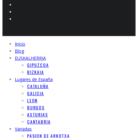
Inicio
Blog
EUSKALHERRIA
GIPUZCOA
BIZKAIA
Lugares de España
CATALUÑA
GALICIA
LEON
BURGOS
ASTURIAS
CANTABRIA
Variadas
PASION DE ARKOTXA