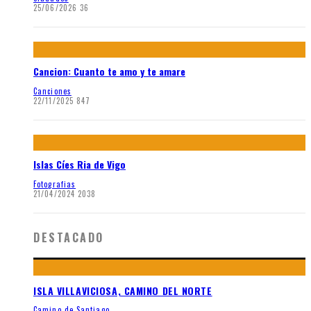
25/06/2026
36
Cancion: Cuanto te amo y te amare
Canciones
22/11/2025
847
Islas Cíes Ria de Vigo
Fotografias
21/04/2024
2038
DESTACADO
ISLA VILLAVICIOSA, CAMINO DEL NORTE
Camino de Santiago