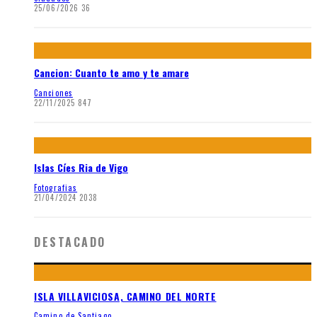
25/06/2026
36
Cancion: Cuanto te amo y te amare
Canciones
22/11/2025
847
Islas Cíes Ria de Vigo
Fotografias
21/04/2024
2038
DESTACADO
ISLA VILLAVICIOSA, CAMINO DEL NORTE
Camino de Santiago