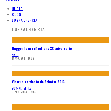
INICIO
BLOG
EUSKALHERRIA
EUSKALHERRIA
Guggenheim reflections XX aniversario
ARTE
19/10/2017
4682
Viacrucis viviente de Arkotxa 2013
EUSKALHERRIA
01/04/2013
10804