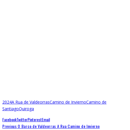
2024
A Rua de Valdeorras
Camino de Invierno
Camino de
Santiago
Quiroga
Facebook
Twitter
Pinterest
Email
Previous
O Barco de Valdeorras A Rua Camino de Invierno