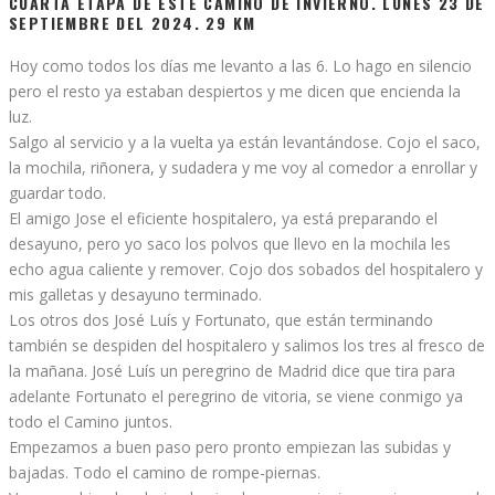
CUARTA ETAPA DE ESTE CAMINO DE INVIERNO. LUNES 23 DE
SEPTIEMBRE DEL 2024. 29 KM
Hoy como todos los días me levanto a las 6. Lo hago en silencio
pero el resto ya estaban despiertos y me dicen que encienda la
luz.
Salgo al servicio y a la vuelta ya están levantándose. Cojo el saco,
la mochila, riñonera, y sudadera y me voy al comedor a enrollar y
guardar todo.
El amigo Jose el eficiente hospitalero, ya está preparando el
desayuno, pero yo saco los polvos que llevo en la mochila les
echo agua caliente y remover. Cojo dos sobados del hospitalero y
mis galletas y desayuno terminado.
Los otros dos José Luís y Fortunato, que están terminando
también se despiden del hospitalero y salimos los tres al fresco de
la mañana. José Luís un peregrino de Madrid dice que tira para
adelante Fortunato el peregrino de vitoria, se viene conmigo ya
todo el Camino juntos.
Empezamos a buen paso pero pronto empiezan las subidas y
bajadas. Todo el camino de rompe-piernas.