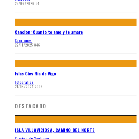
25/06/2026
34
Cancion: Cuanto te amo y te amare
Canciones
22/11/2025
846
Islas Cíes Ria de Vigo
Fotografias
21/04/2024
2036
DESTACADO
ISLA VILLAVICIOSA, CAMINO DEL NORTE
Camino de Santiago