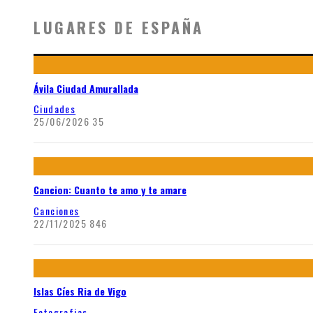
LUGARES DE ESPAÑA
Ávila Ciudad Amurallada
Ciudades
25/06/2026
35
Cancion: Cuanto te amo y te amare
Canciones
22/11/2025
846
Islas Cíes Ria de Vigo
Fotografias