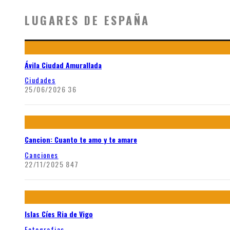
LUGARES DE ESPAÑA
Ávila Ciudad Amurallada
Ciudades
25/06/2026
36
Cancion: Cuanto te amo y te amare
Canciones
22/11/2025
847
Islas Cíes Ria de Vigo
Fotografias