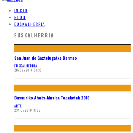
INICIO
BLOG
EUSKALHERRIA
EUSKALHERRIA
San Juan de Gaztelugatxe Bermeo
EUSKALHERRIA
28/07/2014
6638
Basauriko Ahots-Musica Topaketak 2010
ARTE
23/10/2010
3199