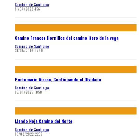
Camino de Santiago
11/04/2022
4561
Camino Frances Hornillos del camino Itero de la vega
Camino de Santiago
31/05/2016
3769
Portomarin Airese, Continuando el Olvidado
Camino de Santiago
15/01/2025
1058
Liendo Noja Camino del Norte
Camino de Santiago
10/02/2022
2237