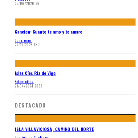
25/06/2026
36
Cancion: Cuanto te amo y te amare
Canciones
22/11/2025
847
Islas Cíes Ria de Vigo
Fotografias
21/04/2024
2038
DESTACADO
ISLA VILLAVICIOSA, CAMINO DEL NORTE
Camino de Santiago