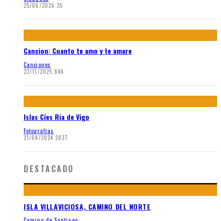
25/06/2026
35
Cancion: Cuanto te amo y te amare
Canciones
22/11/2025
846
Islas Cíes Ria de Vigo
Fotografias
21/04/2024
2037
DESTACADO
ISLA VILLAVICIOSA, CAMINO DEL NORTE
Camino de Santiago