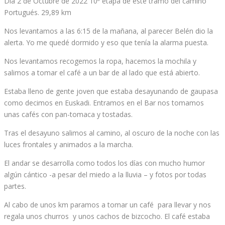
Día 2 de Octubre de 2022 10ª etapa de este tramo del camino
Portugués. 29,89 km
Nos levantamos a las 6:15 de la mañana, al parecer Belén dio la
alerta. Yo me quedé dormido y eso que tenía la alarma puesta.
Nos levantamos recogemos la ropa, hacemos la mochila y
salimos a tomar el café a un bar de al lado que está abierto.
Estaba lleno de gente joven que estaba desayunando de gaupasa
como decimos en Euskadi. Entramos en el Bar nos tomamos
unas cafés con pan-tomaca y tostadas.
Tras el desayuno salimos al camino, al oscuro de la noche con las
luces frontales y animados a la marcha.
El andar se desarrolla como todos los días con mucho humor
algún cántico -a pesar del miedo a la lluvia – y fotos por todas
partes.
Al cabo de unos km paramos a tomar un café para llevar y nos
regala unos churros y unos cachos de bizcocho. El café estaba