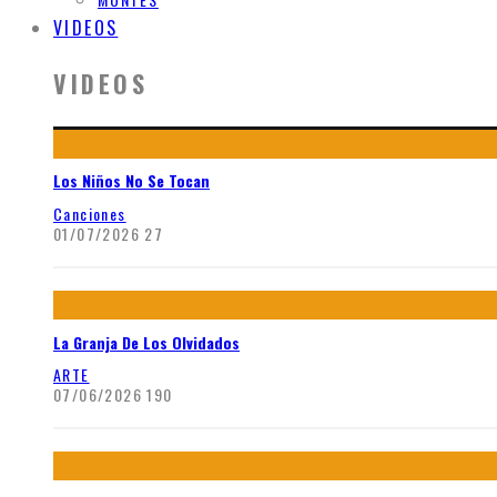
VIDEOS
VIDEOS
Los Niños No Se Tocan
Canciones
01/07/2026
27
La Granja De Los Olvidados
ARTE
07/06/2026
190