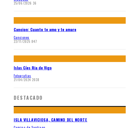
25/06/2026
36
Cancion: Cuanto te amo y te amare
Canciones
22/11/2025
847
Islas Cíes Ria de Vigo
Fotografias
21/04/2024
2038
DESTACADO
ISLA VILLAVICIOSA, CAMINO DEL NORTE
Camino de Santiago