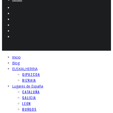
Inicio
Blog
EUSKALHERRIA
GIPUZCOA
BIZKAIA
Lugares de España
CATALUÑA
GALICIA
LEON
BURGOS