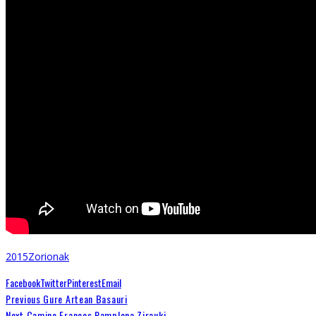
2015
Zorionak
Facebook
Twitter
Pinterest
Email
Previous
Gure Artean Basauri
Next
Camino Frances Pamplona Zirauki