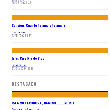
25/06/2026
36
Cancion: Cuanto te amo y te amare
Canciones
22/11/2025
847
Islas Cíes Ria de Vigo
Fotografias
21/04/2024
2038
DESTACADO
ISLA VILLAVICIOSA, CAMINO DEL NORTE
Camino de Santiago