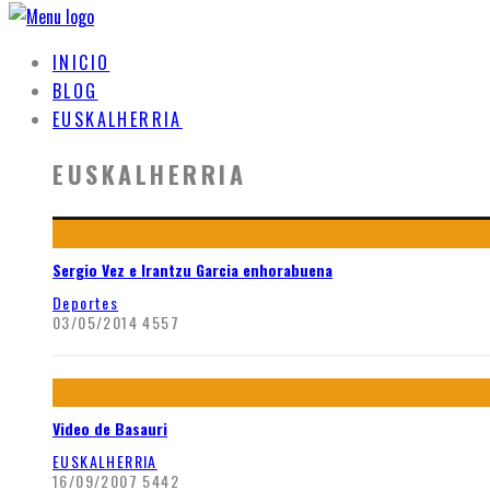
INICIO
BLOG
EUSKALHERRIA
EUSKALHERRIA
Sergio Vez e Irantzu Garcia enhorabuena
Deportes
03/05/2014
4557
Video de Basauri
EUSKALHERRIA
16/09/2007
5442