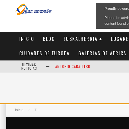
INICIO
BLOG
EUSKALHERRIA
LUGARE
CIUDADES DE EUROPA
GALERIAS DE AFRICA
ULTIMAS
ANTONIO CABALLERO
NOTICIAS
LOS NIÑOS NO SE TOCAN
ÁVILA CIUDAD AMURALLADA
LA GRANJA DE LOS OLVIDADOS
Inicio
Tui
REFLEXIONES DEL CAMINO
AL CALOR DEL FUEGO