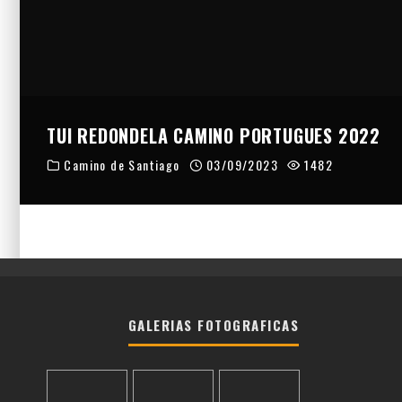
LIBÉRATE,
ERNESTO BUSTIO PASTOR DE MANOS GAST
EL ALMA DEL CAMINO
TUI REDONDELA CAMINO PORTUGUES 2022
Camino de Santiago
03/09/2023
1482
GALERIAS FOTOGRAFICAS