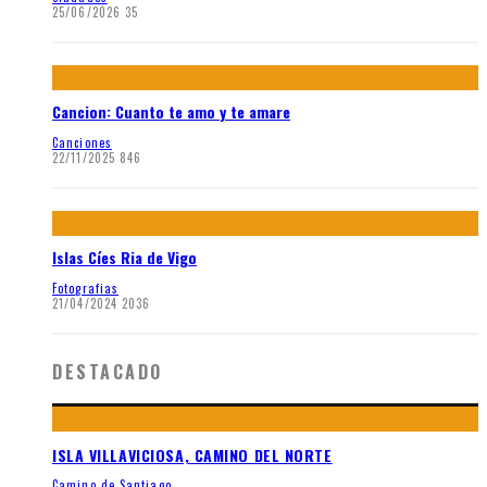
25/06/2026
35
Cancion: Cuanto te amo y te amare
Canciones
22/11/2025
846
Islas Cíes Ria de Vigo
Fotografias
21/04/2024
2036
DESTACADO
ISLA VILLAVICIOSA, CAMINO DEL NORTE
Camino de Santiago