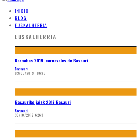
INICIO
BLOG
EUSKALHERRIA
EUSKALHERRIA
Karnabas 2019, carnavales de Basauri
Basauri
03/03/2019
10695
Basauriko jaiak 2017 Basauri
Basauri
30/10/2017
6263