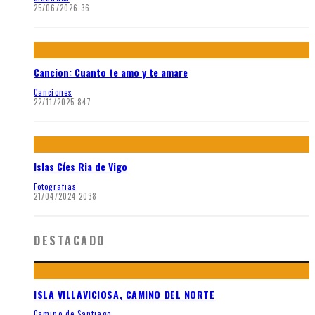
25/06/2026
36
Cancion: Cuanto te amo y te amare
Canciones
22/11/2025
847
Islas Cíes Ria de Vigo
Fotografias
21/04/2024
2038
DESTACADO
ISLA VILLAVICIOSA, CAMINO DEL NORTE
Camino de Santiago