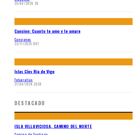
25/06/2026
36
Cancion: Cuanto te amo y te amare
Canciones
22/11/2025
847
Islas Cíes Ria de Vigo
Fotografias
21/04/2024
2038
DESTACADO
ISLA VILLAVICIOSA, CAMINO DEL NORTE
Camino de Santiago