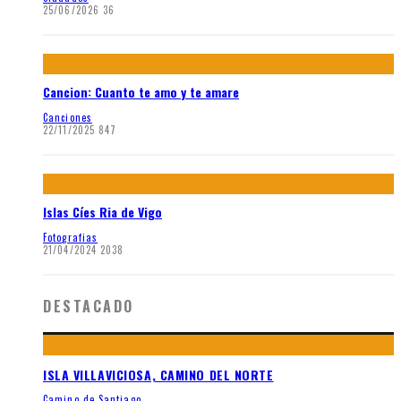
25/06/2026
36
Cancion: Cuanto te amo y te amare
Canciones
22/11/2025
847
Islas Cíes Ria de Vigo
Fotografias
21/04/2024
2038
DESTACADO
ISLA VILLAVICIOSA, CAMINO DEL NORTE
Camino de Santiago