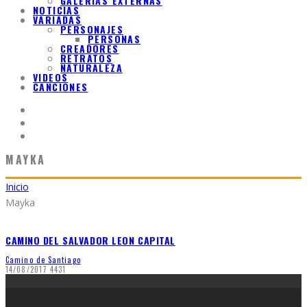
GALERIAS EXTERNAS
NOTICIAS
VARIADAS
PERSONAJES
PERSONAS
CREADORES
RETRATOS
NATURALEZA
VIDEOS
CANCIONES
MAYKA
Inicio
Mayka
CAMINO DEL SALVADOR LEON CAPITAL
Camino de Santiago
14/08/2017
4431