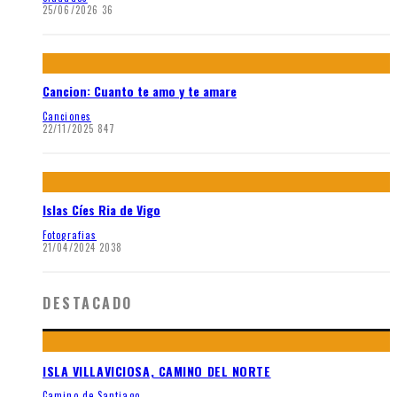
25/06/2026
36
Cancion: Cuanto te amo y te amare
Canciones
22/11/2025
847
Islas Cíes Ria de Vigo
Fotografias
21/04/2024
2038
DESTACADO
ISLA VILLAVICIOSA, CAMINO DEL NORTE
Camino de Santiago