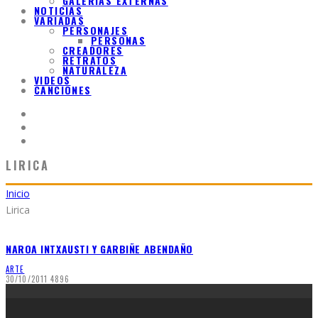
GALERIAS EXTERNAS
NOTICIAS
VARIADAS
PERSONAJES
PERSONAS
CREADORES
RETRATOS
NATURALEZA
VIDEOS
CANCIONES
LIRICA
Inicio
Lirica
NAROA INTXAUSTI Y GARBIÑE ABENDAÑO
ARTE
30/10/2011
4896