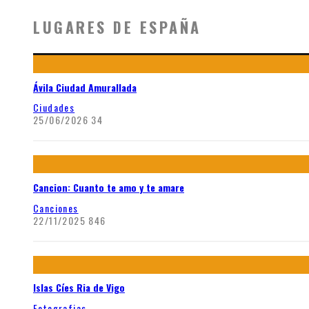
LUGARES DE ESPAÑA
Ávila Ciudad Amurallada
Ciudades
25/06/2026
34
Cancion: Cuanto te amo y te amare
Canciones
22/11/2025
846
Islas Cíes Ria de Vigo
Fotografias