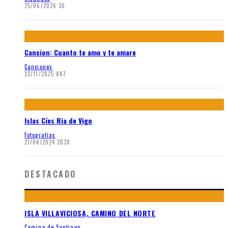
25/06/2026
36
Cancion: Cuanto te amo y te amare
Canciones
22/11/2025
847
Islas Cíes Ria de Vigo
Fotografias
21/04/2024
2038
DESTACADO
ISLA VILLAVICIOSA, CAMINO DEL NORTE
Camino de Santiago